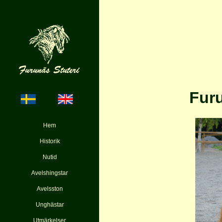
Fur
Hem
Historik
Nutid
Avelshingstar
Avelsston
Unghästar
Utmärkelser