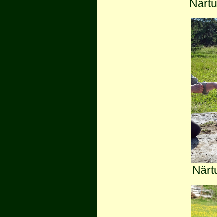
Närtu
Närt