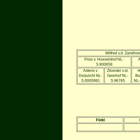
Wilfred v.d. Zandh
Friso v. Hoevelshof NL-
A
S.800658
Asterix v.
Zilvester v.st.
H
Dorp
zicht NL-
Geerhof
NL-
Bu
S.0000981
S.96765
NL-
Född