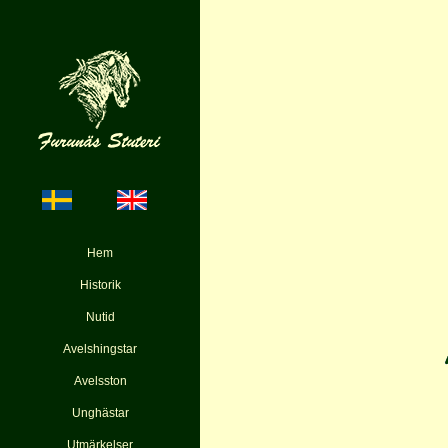
Hem
Historik
Nutid
Avelshingstar
Avelsston
Unghästar
Utmärkelser