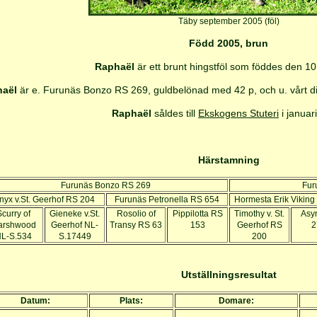
Täby september 2005 (föl)
Född 2005, brun
Raphaël
är ett brunt hingstföl som föddes den 10
aël
är e. Furunäs Bonzo RS 269, guldbelönad med 42 p, och u. vårt
d
Raphaël
såldes till
Ekskogens Stuteri
i januar
Härstamning
Furunäs Bonzo RS 269
Fur
nyx v.St. Geerhof RS 204
Furunäs Petronella RS 654
Hormesta Erik Vikin
curry of
Gieneke v.St.
Rosolio of
Pippilotta RS
Timothy v. St.
Asy
arshwood
Geerhof NL-
Transy RS 63
153
Geerhof RS
2
L-S.534
S.17449
200
Utställningsresultat
Datum:
Plats:
Domare: