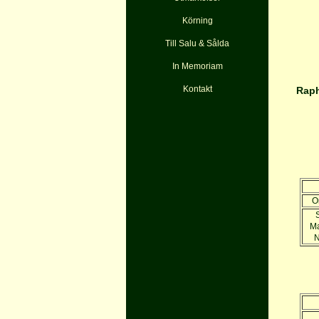
Körning
Till Salu & Sålda
In Memoriam
Kontakt
Raph
O
S
M
N