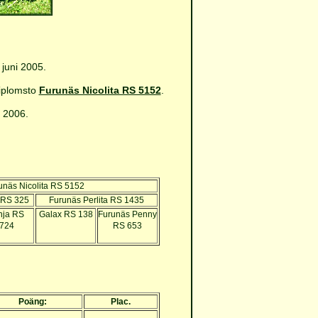
 juni 2005.
iplomsto
Furunäs Nicolita RS 5152
.
i 2006.
unäs Nicolita RS 5152
g RS 325
Furunäs Perlita RS 1435
nja RS
Galax RS 138
Furunäs Penny
724
RS 653
Poäng:
Plac.