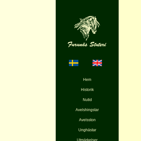
Hem
Historik
Nutid
Avelshingstar
Avelsston
Unghästar
Utmärkelser